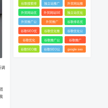
谷歌搜索排
独立站推广
外贸网站推
名
广
外贸网站优
外贸网站SE
独立站优化
化
O
外贸推广公
外贸推广
谷歌排名优
司
化
谷歌SEO优
谷歌优化推
谷歌优化公
化
广
司
谷歌优化
谷歌推广公
谷歌推广
司
谷歌SEO推
谷歌SEO公
google seo
广
司
断调
团
我