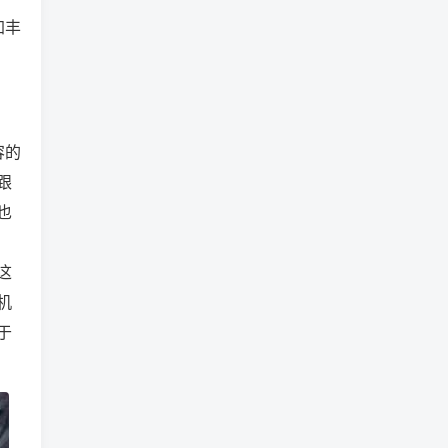
加丰
容的
跟
也
这
机
于