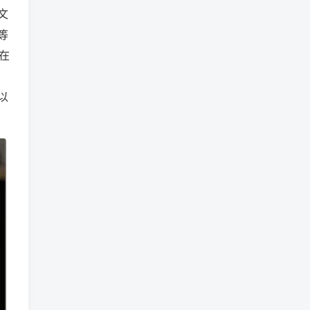
文
等
在
以