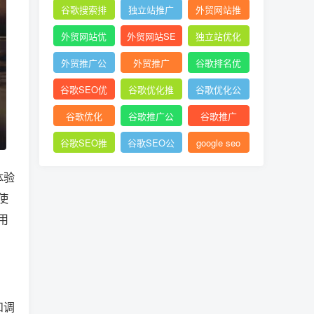
谷歌搜索排
独立站推广
外贸网站推
名
广
外贸网站优
外贸网站SE
独立站优化
化
O
外贸推广公
外贸推广
谷歌排名优
司
化
谷歌SEO优
谷歌优化推
谷歌优化公
化
广
司
谷歌优化
谷歌推广公
谷歌推广
司
谷歌SEO推
谷歌SEO公
google seo
广
司
体验
使
用
和调