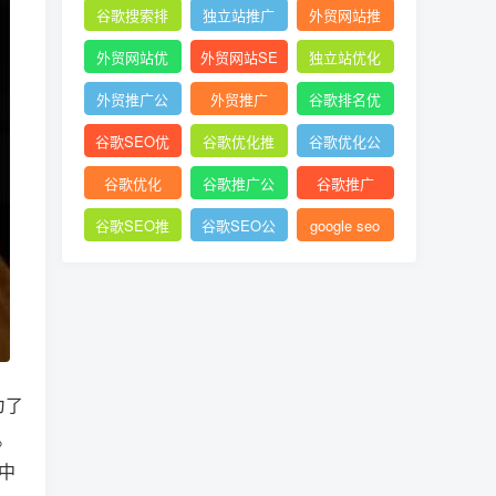
谷歌搜索排
独立站推广
外贸网站推
名
广
外贸网站优
外贸网站SE
独立站优化
化
O
外贸推广公
外贸推广
谷歌排名优
司
化
谷歌SEO优
谷歌优化推
谷歌优化公
化
广
司
谷歌优化
谷歌推广公
谷歌推广
司
谷歌SEO推
谷歌SEO公
google seo
广
司
为了
。
中