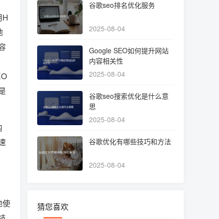
谷歌seo排名优化服务
用H
2025-08-04
地
容
Google SEO如何提升网站
内容相关性
2025-08-04
O
是
谷歌seo搜索优化是什么意
思
2025-08-04
内
速
谷歌优化有哪些技巧和方法
2025-08-04
地使
猜您喜欢
技