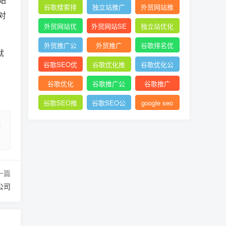
谷歌搜索排
独立站推广
外贸网站推
对
名
广
外贸网站优
外贸网站SE
独立站优化
化
O
外贸推广公
外贸推广
谷歌排名优
就
司
化
谷歌SEO优
谷歌优化推
谷歌优化公
化
广
司
谷歌优化
谷歌推广公
谷歌推广
司
谷歌SEO推
谷歌SEO公
google seo
广
司
快
一篇
公司