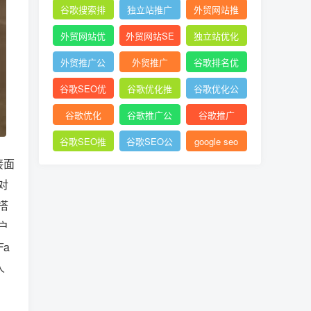
谷歌搜索排
独立站推广
外贸网站推
名
广
外贸网站优
外贸网站SE
独立站优化
化
O
外贸推广公
外贸推广
谷歌排名优
司
化
谷歌SEO优
谷歌优化推
谷歌优化公
化
广
司
谷歌优化
谷歌推广公
谷歌推广
司
谷歌SEO推
谷歌SEO公
google seo
接面
广
司
对
搭
户
a
人