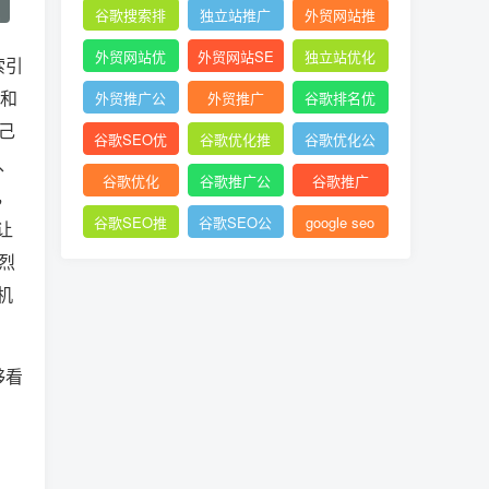
谷歌搜索排
独立站推广
外贸网站推
名
广
外贸网站优
外贸网站SE
独立站优化
索引
化
O
势和
外贸推广公
外贸推广
谷歌排名优
己
司
化
谷歌SEO优
谷歌优化推
谷歌优化公
、
化
广
司
谷歌优化
谷歌推广公
谷歌推广
，
司
谷歌SEO推
谷歌SEO公
google seo
让
广
司
烈
机
够看