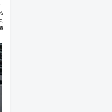
工
站
会
容